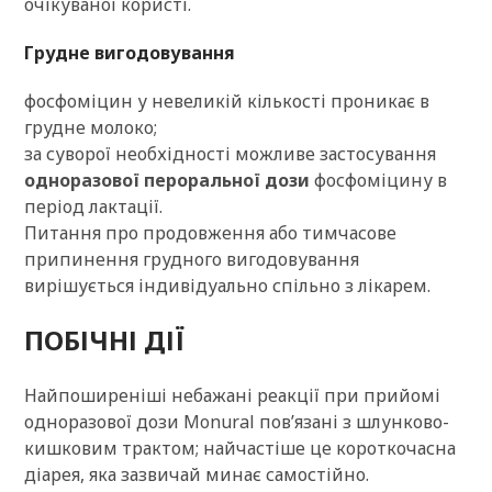
очікуваної користі.
Грудне вигодовування
фосфоміцин у невеликій кількості проникає в
грудне молоко;
за суворої необхідності можливе застосування
одноразової пероральної дози
фосфоміцину в
період лактації.
Питання про продовження або тимчасове
припинення грудного вигодовування
вирішується індивідуально спільно з лікарем.
ПОБІЧНІ ДІЇ
Найпоширеніші небажані реакції при прийомі
одноразової дози Monural пов’язані з шлунково-
кишковим трактом; найчастіше це короткочасна
діарея, яка зазвичай минає самостійно.