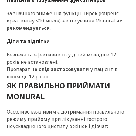
Пацієнти з порушенням функції нирок
За значного зниження функції нирок (кліренс
креатиніну <10 мл/хв) застосування Monural
не
рекомендується
.
Діти та підлітки
Безпека та ефективність у дітей молодше 12
років не встановлені.
Препарат
не слід застосовувати
у пацієнтів
віком до 12 років.
ЯК ПРАВИЛЬНО ПРИЙМАТИ
MONURAL
Особливо важливим є дотримання правильного
режиму прийому при лікуванні гострого
неускладненого циститу в жінок і дівчат: