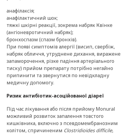
анафілаксія;
анафілактичний шок;
тяжкі шкірні реакції, зокрема набряк Квінке
(ангіоневротичний набряк);
бронхоспазм (спазм бронхів).
При появі симптомів алергії (висип, свербіж,
набряк обличчя, утруднене дихання, виражене
запаморочення, різке падіння артеріального
тиску) прийом препарату потрібно негайно
припинити та звернутися по невідкладну
медичну допомогу.
Ризик антибіотик-асоційованої діареї
Під час лікування або після прийому Monural
можливий розвиток запалення товстого
кишківника, включно з псевдомембранозним
колітом, спричиненим
Clostridioides difficile
,