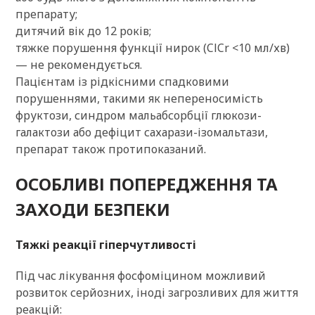
препарату;
дитячий вік до 12 років;
тяжке порушення функції нирок (ClCr <10 мл/хв)
— не рекомендується.
Пацієнтам із рідкісними спадковими
порушеннями, такими як непереносимість
фруктози, синдром мальабсорбції глюкози-
галактози або дефіцит сахарази-ізомальтази,
препарат також протипоказаний.
ОСОБЛИВІ ПОПЕРЕДЖЕННЯ ТА
ЗАХОДИ БЕЗПЕКИ
Тяжкі реакції гіперчутливості
Під час лікування фосфоміцином можливий
розвиток серйозних, іноді загрозливих для життя
реакцій: