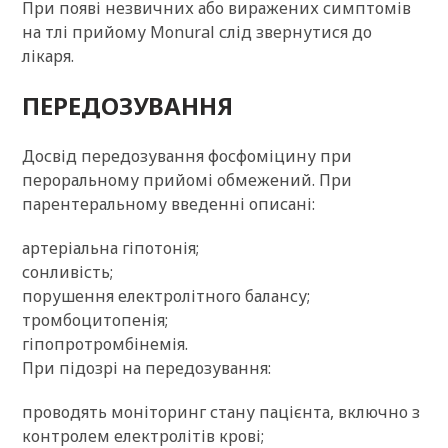
При появі незвичних або виражених симптомів
на тлі прийому Monural слід звернутися до
лікаря.
ПЕРЕДОЗУВАННЯ
Досвід передозування фосфоміцину при
пероральному прийомі обмежений. При
парентеральному введенні описані:
артеріальна гіпотонія;
сонливість;
порушення електролітного балансу;
тромбоцитопенія;
гіпопротромбінемія.
При підозрі на передозування:
проводять моніторинг стану пацієнта, включно з
контролем електролітів крові;