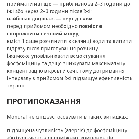
приймати
натще
— приблизно за 2–3 години до
їжі або через 2–3 години після їжі;
найбільш доцільно —
перед сном
;
перед прийомом необхідно
повністю
спорожнити сечовий міхур
;
вміст 1 саше розчинити в склянці води та випити
відразу після приготування розчину.
Їжа може уповільнювати всмоктування
фосфоміцину та дещо знижувати максимальну
концентрацію в крові й сечі, тому дотримання
інтервалу з прийомом їжі підвищує ефективність
терапії.
ПРОТИПОКАЗАННЯ
Monural не слід застосовувати в таких випадках:
підвищена чутливість (алергія) до фосфоміцину
або будь-якого з допоміжних компонентів