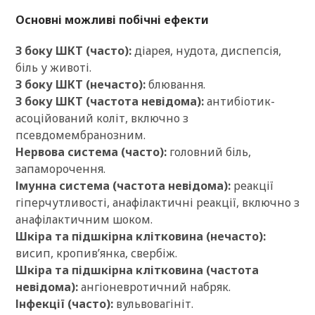
Основні можливі побічні ефекти
З боку ШКТ (часто):
діарея, нудота, диспепсія,
біль у животі.
З боку ШКТ (нечасто):
блювання.
З боку ШКТ (частота невідома):
антибіотик-
асоційований коліт, включно з
псевдомембранозним.
Нервова система (часто):
головний біль,
запаморочення.
Імунна система (частота невідома):
реакції
гіперчутливості, анафілактичні реакції, включно з
анафілактичним шоком.
Шкіра та підшкірна клітковина (нечасто):
висип, кропив’янка, свербіж.
Шкіра та підшкірна клітковина (частота
невідома):
ангіоневротичний набряк.
Інфекції (часто):
вульвовагініт.