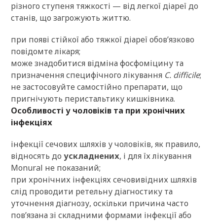
різного ступеня тяжкості — від легкої діареї до
станів, що загрожують життю.
при появі стійкої або тяжкої діареї обов’язково
повідомте лікаря;
може знадобитися відміна фосфоміцину та
призначення специфічного лікування
C. difficile
;
не застосовуйте самостійно препарати, що
пригнічують перистальтику кишківника.
Особливості у чоловіків та при хронічних
інфекціях
інфекції сечових шляхів у чоловіків, як правило,
відносять до
ускладнених
, і для їх лікування
Monural не показаний;
при хронічних інфекціях сечовивідних шляхів
слід проводити ретельну діагностику та
уточнення діагнозу, оскільки причина часто
пов’язана зі складними формами інфекції або