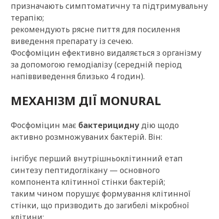
призначають симптоматичну та підтримувальну
терапію;
рекомендують рясне пиття для посилення
виведення препарату із сечею.
Фосфоміцин ефективно видаляється з організму
за допомогою гемодіалізу (середній період
напіввиведення близько 4 годин).
МЕХАНІЗМ ДІЇ MONURAL
Фосфоміцин має
бактерицидну
дію щодо
активно розмножуваних бактерій. Він:
інгібує перший внутрішньоклітинний етап
синтезу пептидоглікану — основного
компонента клітинної стінки бактерій;
таким чином порушує формування клітинної
стінки, що призводить до загибелі мікробної
клітини;