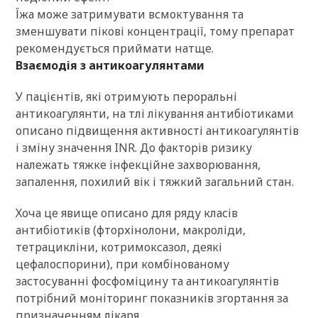
Їжа може затримувати всмоктування та
зменшувати пікові концентрації, тому препарат
рекомендується приймати натще.
Взаємодія з антикоагулянтами
У пацієнтів, які отримують пероральні
антикоагулянти, на тлі лікування антибіотиками
описано підвищення активності антикоагулянтів
і зміну значення INR. До факторів ризику
належать тяжке інфекційне захворювання,
запалення, похилий вік і тяжкий загальний стан.
Хоча це явище описано для ряду класів
антибіотиків (фторхінолони, макроліди,
тетрацикліни, котримоксазол, деякі
цефалоспорини), при комбінованому
застосуванні фосфоміцину та антикоагулянтів
потрібний моніторинг показників згортання за
призначенням лікаря.